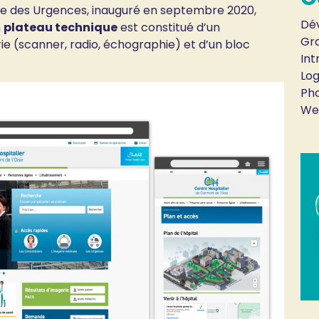
ce des Urgences, inauguré en septembre 2020,
Dé
n
plateau technique
est constitué d’un
Gr
ie (scanner, radio, échographie) et d’un bloc
Int
Log
Ph
We