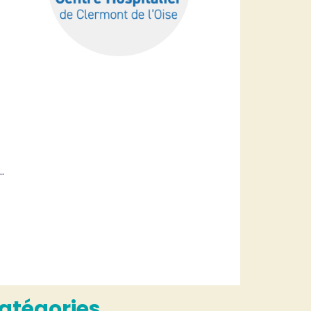
…
atégories