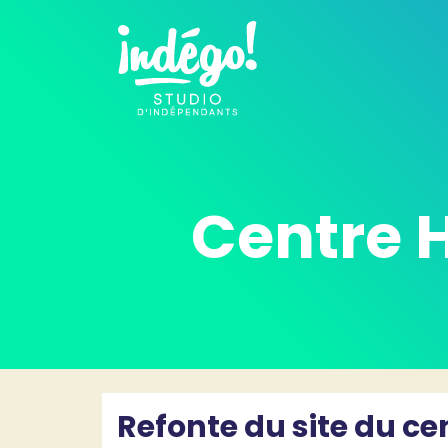
Centre H
Refonte du site du ce