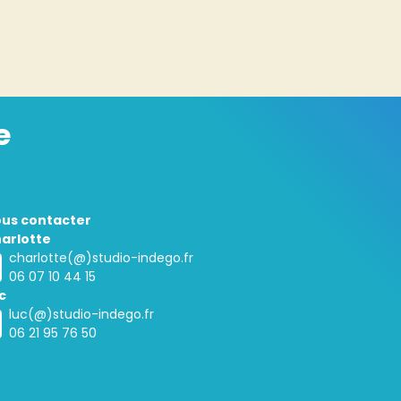
e
us contacter
arlotte
charlotte(@)studio-indego.fr
06 07 10 44 15
c
luc(@)studio-indego.fr
06 21 95 76 50