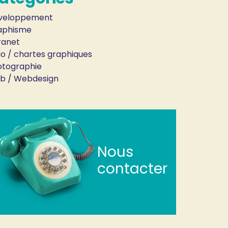
veloppement
aphisme
ranet
o / chartes graphiques
otographie
b / Webdesign
Nous
contacter